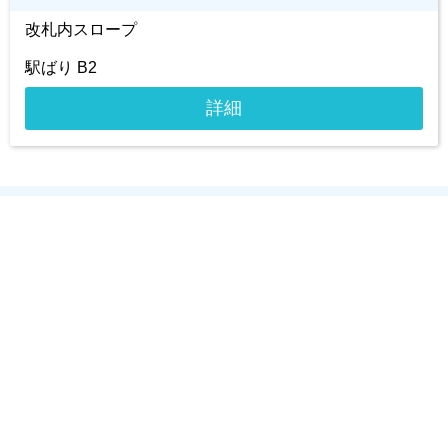
改札内スロープ
駅ばり B2
詳細