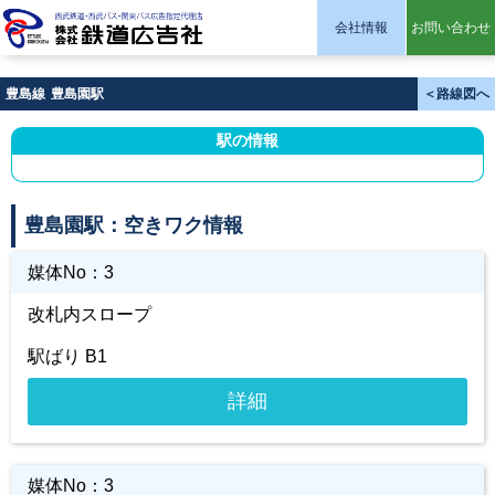
会社情報
お問い合わせ
株式会社 鉄道広告社
豊島線
豊島園駅
＜路線図へ
駅の情報
豊島園駅：空きワク情報
媒体No：
3
改札内スロープ
駅ばり B1
詳細
媒体No：
3