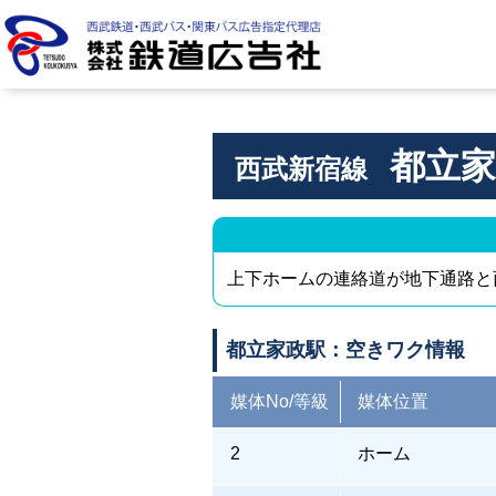
株式会社 鉄道広告社
都立家
西武新宿線
上下ホームの連絡道が地下通路と
都立家政駅：空きワク情報
媒体No/等級
媒体位置
2
ホーム