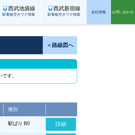
西武池袋線
西武新宿線
会社情報
お問い合わせ
駅看板空きワク情報
駅看板空きワク情報
＜路線図へ
いです。
種別
駅ばり B0
詳細