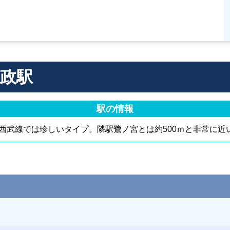
政駅
駅の情報
西武線では珍しいタイプ。隣駅鷺ノ宮とは約500ｍと非常に近