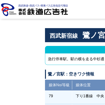
株式会社 鉄道広告社
鷺ノ
西武新宿線
急行停車駅。駅の横を走る中杉通
鷺ノ宮駅：空きワク情報
媒体No/等級
媒体位置
79
下り1番線 中央