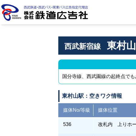
株式会社 鉄道広告社
東村山
西武新宿線
国分寺線、西武園線の起終点でも
東村山駅：空きワク情報
媒体No/等級
媒体位置
536
改札内 上りホ