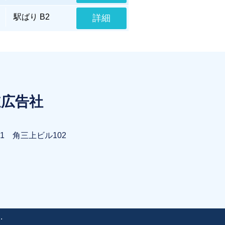
駅ばり B2
詳細
道広告社
1 角三上ビル102
.