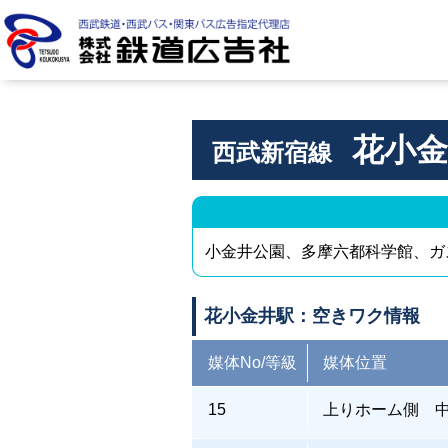
株式会社 鉄道広告社
花小金
西武新宿線
小金井公園、多摩六都科学館、ガ
花小金井駅：空きワク情報
媒体No/等級
媒体位置
15
上りホーム側 