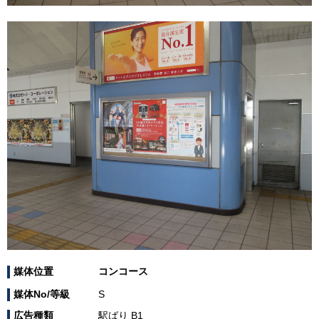
媒体位置
コンコース
媒体No/等級
S
広告種類
駅ばり B1