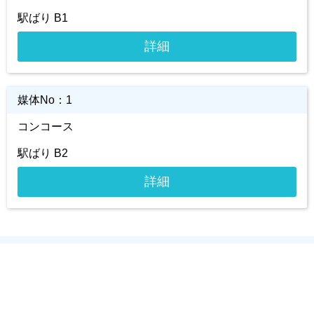
駅ばり B1
詳細
媒体No：
1
コンコース
駅ばり B2
詳細