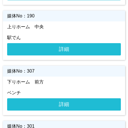
媒体No：
190
上りホーム 中央
駅でん
詳細
媒体No：
307
下りホーム 前方
ベンチ
詳細
媒体No：
301