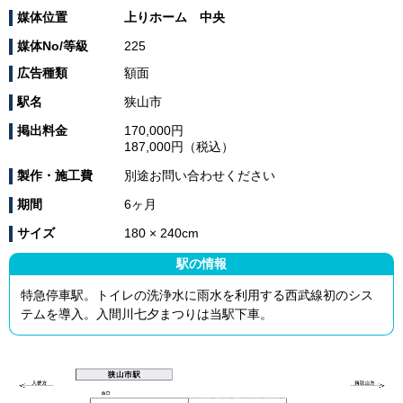
媒体位置
上りホーム 中央
媒体No/等級
225
広告種類
額面
駅名
狭山市
掲出料金
170,000円
187,000円（税込）
製作・施工費
別途お問い合わせください
期間
6ヶ月
サイズ
180 × 240cm
駅の情報
特急停車駅。トイレの洗浄水に雨水を利用する西武線初のシス
テムを導入。入間川七夕まつりは当駅下車。