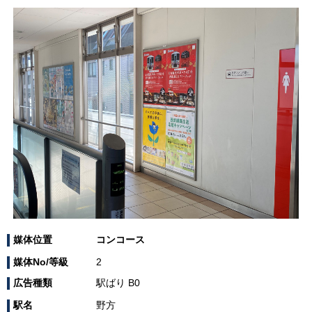
媒体位置
コンコース
媒体No/等級
2
広告種類
駅ばり B0
駅名
野方