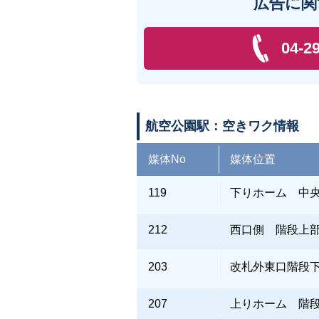
広告に関
04-2
航空公園駅：空きワク情報
媒体No
媒体位置
119
下りホーム 中
212
西口側 階段上
203
改札外東口階段
207
上りホーム 階