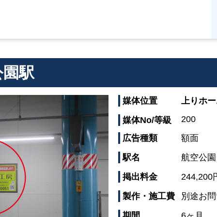
公園駅
媒体位置
上りホー
200
媒体No/等級
広告種類
額面
駅名
航空公園
掲出料金
244,200
製作・施工費
別途お問
期間
6ヶ月