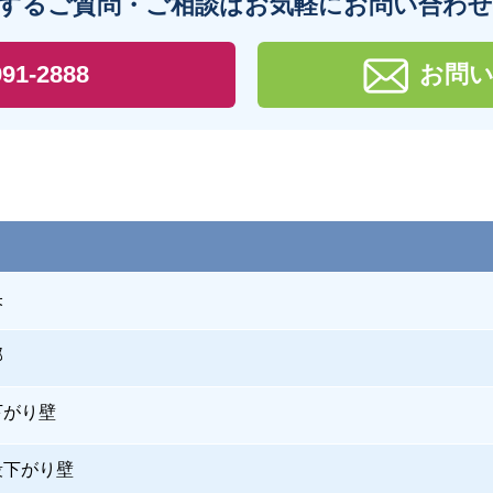
するご質問・ご相談は
お気軽にお問い合わ
991-2888
お問
央
部
下がり壁
段下がり壁