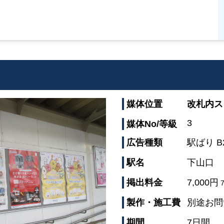
媒体位置
改札内ス
3
媒体No/等級
広告種類
駅ばり B
駅名
下山口
掲出料金
7,000円
7
製作・施工費
別途お問
期間
7日間