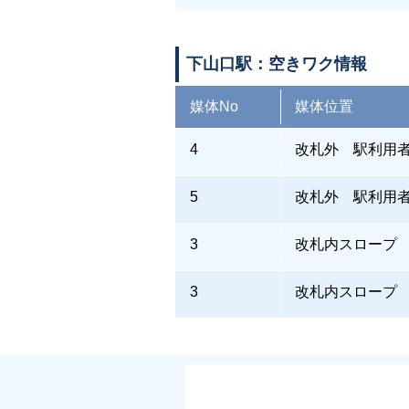
下山口駅：空きワク情報
媒体No
媒体位置
4
改札外 駅利用
5
改札外 駅利用
3
改札内スロープ
3
改札内スロープ