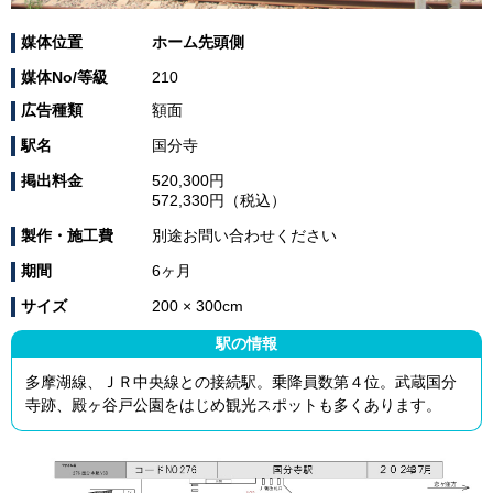
媒体位置
ホーム先頭側
媒体No/等級
210
広告種類
額面
駅名
国分寺
掲出料金
520,300円
572,330円（税込）
製作・施工費
別途お問い合わせください
期間
6ヶ月
サイズ
200 × 300cm
駅の情報
多摩湖線、ＪＲ中央線との接続駅。乗降員数第４位。武蔵国分
寺跡、殿ヶ谷戸公園をはじめ観光スポットも多くあります。