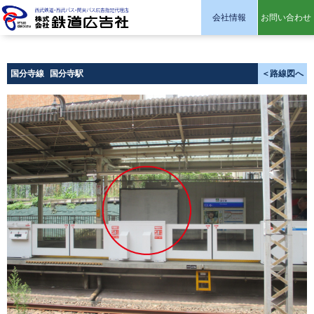
会社情報
お問い合わせ
株式会社 鉄道広告社
国分寺線
国分寺駅
＜路線図へ