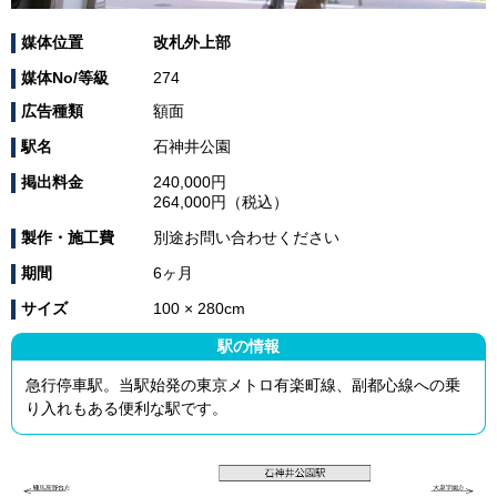
媒体位置
改札外上部
媒体No/等級
274
広告種類
額面
駅名
石神井公園
掲出料金
240,000円
264,000円（税込）
製作・施工費
別途お問い合わせください
期間
6ヶ月
サイズ
100 × 280cm
駅の情報
急行停車駅。当駅始発の東京メトロ有楽町線、副都心線への乗
り入れもある便利な駅です。