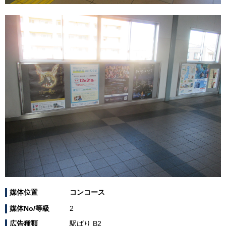
媒体位置
コンコース
媒体No/等級
2
広告種類
駅ばり B2