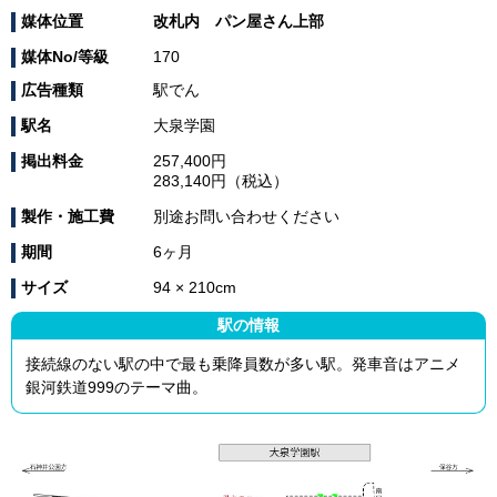
媒体位置
改札内 パン屋さん上部
媒体No/等級
170
広告種類
駅でん
駅名
大泉学園
掲出料金
257,400円
283,140円（税込）
製作・施工費
別途お問い合わせください
期間
6ヶ月
サイズ
94 × 210cm
駅の情報
接続線のない駅の中で最も乗降員数が多い駅。発車音はアニメ
銀河鉄道999のテーマ曲。