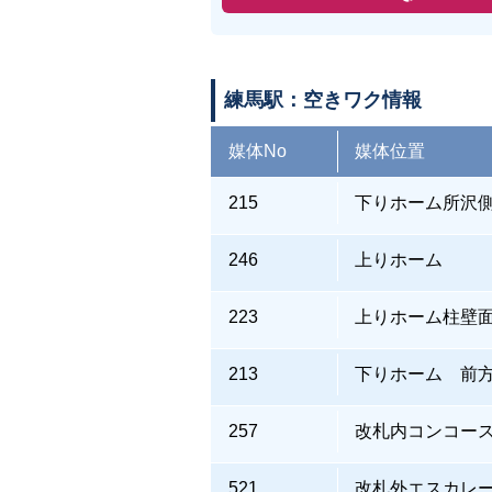
練馬駅：空きワク情報
媒体No
媒体位置
215
下りホーム所沢
246
上りホーム
223
上りホーム柱壁
213
下りホーム 前
257
改札内コンコー
521
改札外エスカレ