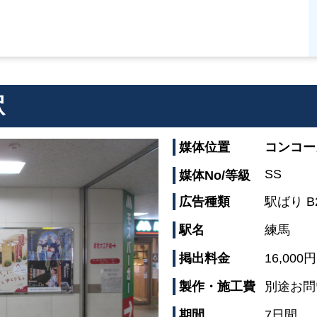
駅
媒体位置
コンコー
SS
媒体No/等級
広告種類
駅ばり B
駅名
練馬
掲出料金
16,000円
製作・施工費
別途お問
期間
7日間