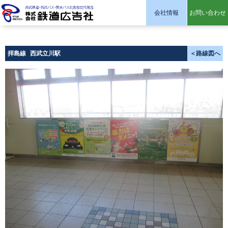
会社情報
お問い合わせ
株式会社 鉄道広告社
拝島線
西武立川駅
＜路線図へ