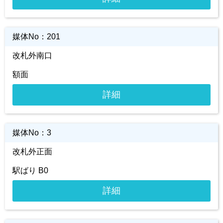
媒体No：
201
改札外南口
額面
詳細
媒体No：
3
改札外正面
駅ばり B0
詳細