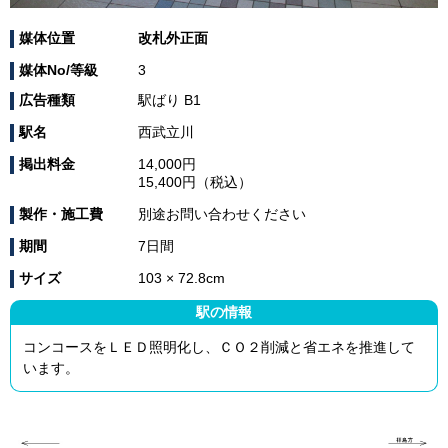
媒体位置
改札外正面
媒体No/等級
3
広告種類
駅ばり B1
駅名
西武立川
掲出料金
14,000円
15,400円（税込）
製作・施工費
別途お問い合わせください
期間
7日間
サイズ
103 × 72.8cm
駅の情報
コンコースをＬＥＤ照明化し、ＣＯ２削減と省エネを推進して
います。