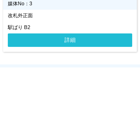
媒体No：
3
改札外正面
駅ばり B2
詳細